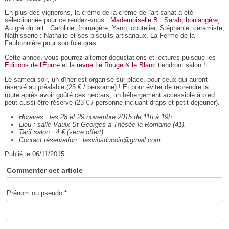
En plus des vignerons, la crème de la crème de l'artisanat a été
sélectionnée pour ce rendez-vous :
Mademoiselle B : Sarah, boulangère
,
Au gré du lait : Caroline, fromagère, Yann, coutelier, Stéphanie, céramiste
,
Nathisserie : Nathalie et ses biscuits artisanaux, La Ferme de la
Faubonnière pour son foie gras...
Cette année, vous pourrez alterner dégustations et lectures puisque les
Éditions de l'Épure
et la
revue Le Rouge & le Blanc
tiendront salon !
Le samedi soir, un dîner est organisé sur place, pour ceux qui auront
réservé au préalable (25 € / personne) ! Et pour éviter de reprendre la
route après avoir goûté ces nectars, un hébergement accessible à pied
peut aussi être réservé (23 € / personne incluant draps et petit-déjeuner).
Horaires : les 28 et 29 novembre 2015 de 11h à 19h.
Lieu : salle Vaulx St Georges à Thésée-la-Romaine (41).
Tarif salon : 4 € (verre offert)
Contact réservation : lesvinsducoin@gmail.com
Publié le 06/11/2015
Commenter cet article
Prénom ou pseudo *