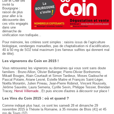
Loir et Cher ont
invité la
Bourgogne :
raison de plus
pour aller à la
découverte des
ces vitis engagés
dans une
démarche de
vinification non trafiquée...
Pour mémoire, les critères sont simples : raisins issus de l’agriculture
biologique, vendanges manuelles, pas de chaptalisation ni d’acidification,
40 à 50 mg de SO2 total maximum (ces fameux sulfites qui donnent mal
de tête).
Les vignerons du Coin en 2015 !
Vous retrouverez les vignerons ou domaines qui vous sont sans doute
familiers : Bruno Allion, Olivier Bellanger, Pierre-Olivier Bonhomme,
Mikaël Bouges, Alain Courtault et Simon Tardieux, Moses Gadouche et
Pascal Potaire, Ariane Lesné, Estelle Maitre et François Saint-Léger,
Noëlla Morantin, Julien Pineau, Jean-Pierre Robinot, Vincent Roussely,
Jérôme Sauvète, Laura Semeria, Cyrille Sevin, Philippe Tessier, Brendan
Tracey,
Hervé Villemade
...Et puis encore d'autres à découvrir sur place !
Les Vins du Coin 2015 : où et quand ?
Comme indiqué plus haut, ce sont les samedi 28 et dimanche 29
novembre 2015 à Thésée la Romaine, à 35 minutes de Blois (41) et 45
mn de Tours (37).